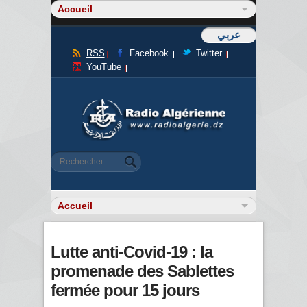
عربي
RSS
Facebook
Twitter
YouTube
Formulaire de recherche
Rechercher
Lutte anti-Covid-19 : la
promenade des Sablettes
fermée pour 15 jours