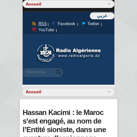
عربي
RSS
Facebook
Twitter
YouTube
Formulaire de recherche
Rechercher
Hassan Kacimi : le Maroc
s’est engagé, au nom de
l’Entité sioniste, dans une