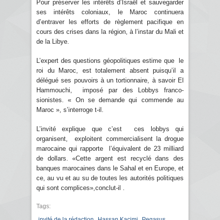
Pour préserver les intérêts d’Israël et sauvegarder
ses intérêts coloniaux, le Maroc continuera
d’entraver les efforts de règlement pacifique en
cours des crises dans la région, à l’instar du Mali et
de la Libye.
L’expert des questions géopolitiques estime que le
roi du Maroc, est totalement absent puisqu’il a
délégué ses pouvoirs à un tortionnaire, à savoir El
Hammouchi, imposé par des Lobbys franco-
sionistes. « On se demande qui commende au
Maroc », s’interroge t-il.
L’invité explique que c’est ces lobbys qui
organisent, exploitent commercialisent la drogue
marocaine qui rapporte l’équivalent de 23 milliard
de dollars. «Cette argent est recyclé dans des
banques marocaines dans le Sahal et en Europe, et
ce, au vu et au su de toutes les autorités politiques
qui sont complices»,conclut-il .
Tags:
,
,
invité de la rédaction
Hassan Kacimi
Pegasus