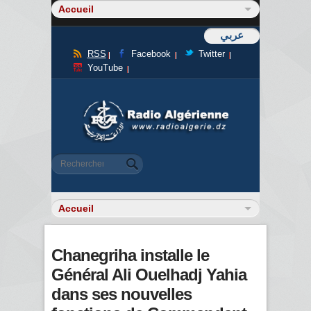
عربي
RSS
Facebook
Twitter
YouTube
Formulaire de recherche
Rechercher
Chanegriha installe le
Général Ali Ouelhadj Yahia
dans ses nouvelles