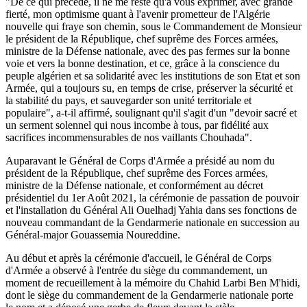
"De ce qui précède, il ne me reste qu'à vous exprimer, avec grande
fierté, mon optimisme quant à l'avenir prometteur de l'Algérie
nouvelle qui fraye son chemin, sous le Commandement de Monsieur
le président de la République, chef suprême des Forces armées,
ministre de la Défense nationale, avec des pas fermes sur la bonne
voie et vers la bonne destination, et ce, grâce à la conscience du
peuple algérien et sa solidarité avec les institutions de son Etat et son
Armée, qui a toujours su, en temps de crise, préserver la sécurité et
la stabilité du pays, et sauvegarder son unité territoriale et
populaire", a-t-il affirmé, soulignant qu'il s'agit d'un "devoir sacré et
un serment solennel qui nous incombe à tous, par fidélité aux
sacrifices incommensurables de nos vaillants Chouhada".
Auparavant le Général de Corps d'Armée a présidé au nom du
président de la République, chef suprême des Forces armées,
ministre de la Défense nationale, et conformément au décret
présidentiel du 1er Août 2021, la cérémonie de passation de pouvoir
et l'installation du Général Ali Ouelhadj Yahia dans ses fonctions de
nouveau commandant de la Gendarmerie nationale en succession au
Général-major Gouassemia Noureddine.
Au début et après la cérémonie d'accueil, le Général de Corps
d'Armée a observé à l'entrée du siège du commandement, un
moment de recueillement à la mémoire du Chahid Larbi Ben M'hidi,
dont le siège du commandement de la Gendarmerie nationale porte