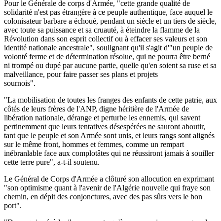
Pour le Générale de corps d'Armée, "cette grande qualité de
solidarité n'est pas étrangère à ce peuple authentique, face auquel le
colonisateur barbare a échoué, pendant un siècle et un tiers de siècle,
avec toute sa puissance et sa cruauté, à éteindre la flamme de la
Révolution dans son esprit collectif ou à effacer ses valeurs et son
identité nationale ancestrale", soulignant qu'il s'agit d'"un peuple de
volonté ferme et de détermination résolue, qui ne pourra être berné
ni trompé ou dupé par aucune partie, quelle qu'en soient sa ruse et sa
malveillance, pour faire passer ses plans et projets
sournois".
"La mobilisation de toutes les franges des enfants de cette patrie, aux
côtés de leurs frères de l'ANP, digne héritière de l'Armée de
libération nationale, dérange et perturbe les ennemis, qui savent
pertinemment que leurs tentatives désespérées ne sauront aboutir,
tant que le peuple et son Armée sont unis, et leurs rangs sont alignés
sur le même front, hommes et femmes, comme un rempart
inébranlable face aux complotâtes qui ne réussiront jamais à souiller
cette terre pure", a-t-il soutenu.
Le Général de Corps d'Armée a clôturé son allocution en exprimant
"son optimisme quant à l'avenir de l'Algérie nouvelle qui fraye son
chemin, en dépit des conjonctures, avec des pas sûrs vers le bon
port".