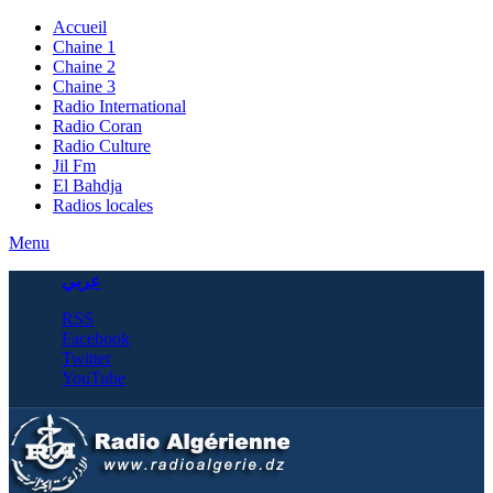
Accueil
Chaine 1
Chaine 2
Chaine 3
Radio International
Radio Coran
Radio Culture
Jil Fm
El Bahdja
Radios locales
Menu
عربي
RSS
Facebook
Twitter
YouTube