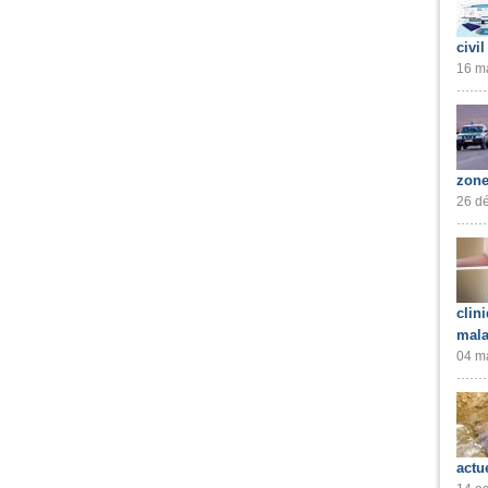
civil
16 ma
zone
26 dé
clin
mala
04 ma
actu