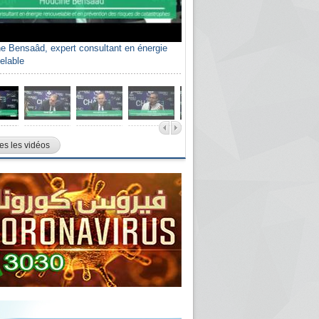
e Bensaâd, expert consultant en énergie
elable
es les vidéos