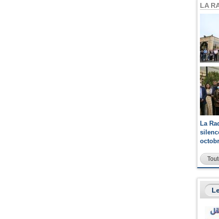
LA R
La Ra
silen
octob
Tout
Le