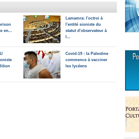
Lamamra: l'octroi à
prison
l'entité sioniste du
te en...
statut d'observateur à
l...
NU
Covid-19 : la Palestine
ioniste
commence à vacciner
lition
les lycéens