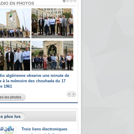
ADIO EN PHOTOS
dio algérienne observe une minute de
Les champions paralympiques 
ce à la mémoire des chouhada du 17
Radio Algérienne et recrutés 
re 1961
sportifs
es les photos
s plus lus
Trois liens électroniques