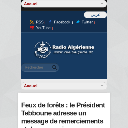
عربي
RSS
Facebook
Twitter
YouTube
Formulaire de recherche
Rechercher
Feux de forêts : le Président
Tebboune adresse un
message de remerciements