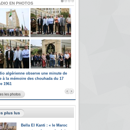
ADIO EN PHOTOS
dio algérienne observe une minute de
Les champions paralympiques 
ce à la mémoire des chouhada du 17
Radio Algérienne et recrutés 
re 1961
sportifs
es les photos
s plus lus
Bella El Kanti : « le Maroc