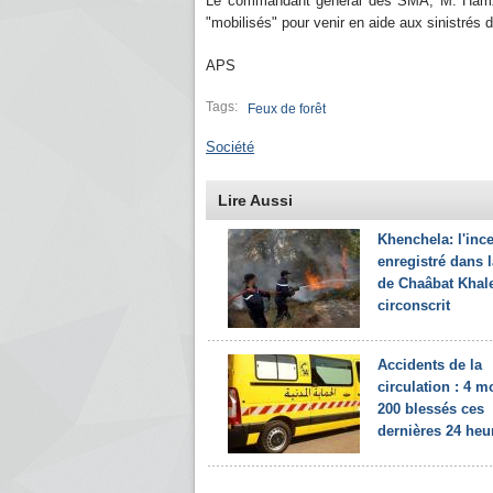
Le commandant général des SMA, M. Hamzao
"mobilisés" pour venir en aide aux sinistrés 
APS
Tags:
Feux de forêt
Société
Lire Aussi
Khenchela: l'inc
enregistré dans l
de Chaâbat Khal
circonscrit
Accidents de la
circulation : 4 mo
200 blessés ces
dernières 24 heu