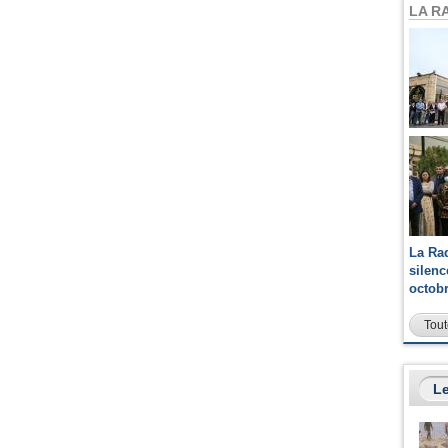
LA R
La Ra
silen
octob
Tout
Le