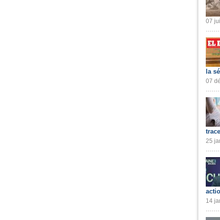
07 ju
la s
07 dé
trac
25 ja
acti
14 ja