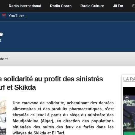
Radio International
Radio Coran
Radio Culture
Jil Fm
E
YouTube
tact
solidarité au profit des sinistrés
LA R
rf et Skikda
Une caravane de solidarité, acheminant des denrées
alimentaires et des produits pharmaceutiques, s’est
ébranlée ce jeudi à partir du siège du ministère des
Moudjahidine (Alger), en direction des populations
sinistrées des suites des feux de forêts dans les
wilayas de Skikda et El Tarf.