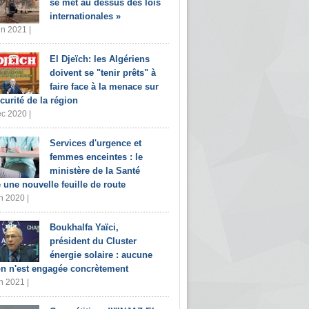
se met au dessus des lois
internationales »
in 2021 |
El Djeïch: les Algériens
doivent se "tenir prêts" à
faire face à la menace sur
écurité de la région
c 2020 |
Services d'urgence et
femmes enceintes : le
ministère de la Santé
e une nouvelle feuille de route
n 2020 |
Boukhalfa Yaïci,
président du Cluster
énergie solaire : aucune
on n'est engagée concrètement
n 2021 |