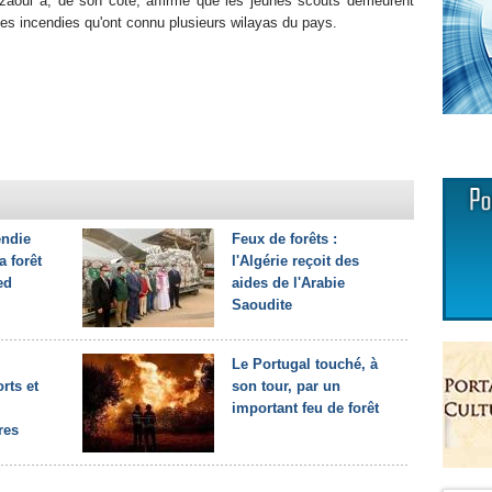
ui a, de son côté, affirmé que les jeunes scouts demeurent
des incendies qu'ont connu plusieurs wilayas du pays.
endie
Feux de forêts :
a forêt
l'Algérie reçoit des
ed
aides de l'Arabie
Saoudite
Le Portugal touché, à
rts et
son tour, par un
important feu de forêt
res