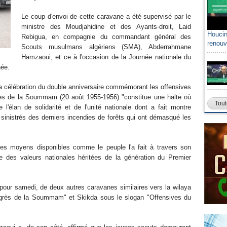
Le coup d'envoi de cette caravane a été supervisé par le
ministre des Moudjahidine et des Ayants-droit, Laid
Houcin
Rebigua, en compagnie du commandant général des
renouv
Scouts musulmans algériens (SMA), Abderrahmane
Hamzaoui, et ce à l'occasion de la Journée nationale du
née.
la célébration du double anniversaire commémorant les offensives
rès de la Soummam (20 août 1955-1956) "constitue une halte où
Tout
'élan de solidarité et de l'unité nationale dont a fait montre
 sinistrés des derniers incendies de forêts qui ont démasqué les
 les moyens disponibles comme le peuple l'a fait à travers son
e des valeurs nationales héritées de la génération du Premier
pour samedi, de deux autres caravanes similaires vers la wilaya
ngrès de la Soummam" et Skikda sous le slogan "Offensives du