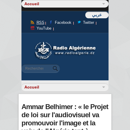
عربي
RSS
Facebook
Twitter
YouTube
Formulaire de recherche
Rechercher
Ammar Belhimer : « le Projet
de loi sur l'audiovisuel va
promouvoir l'image et la