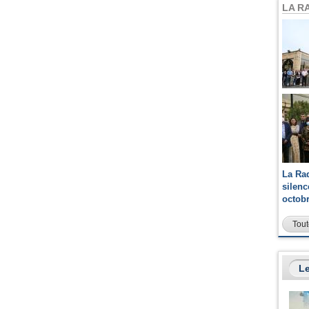
LA R
La Ra
silen
octob
Tout
Le