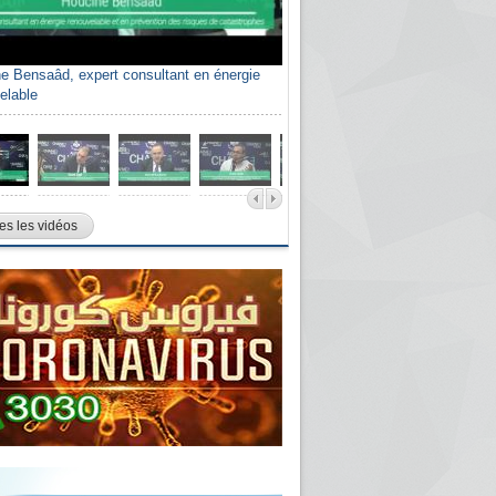
e Bensaâd, expert consultant en énergie
elable
es les vidéos