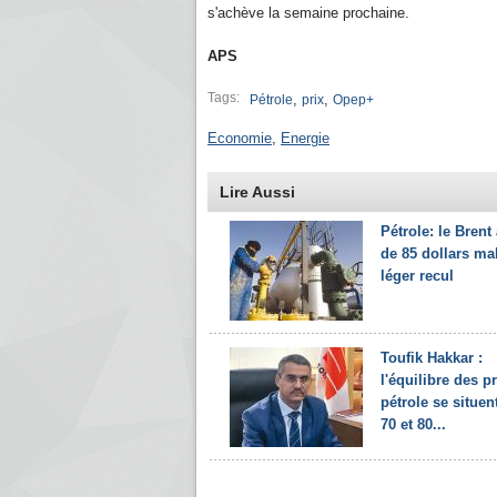
s'achève la semaine prochaine.
APS
Tags:
,
,
Pétrole
prix
Opep+
Economie
,
Energie
Lire Aussi
Pétrole: le Brent
de 85 dollars ma
léger recul
Toufik Hakkar :
l'équilibre des p
pétrole se situen
70 et 80...