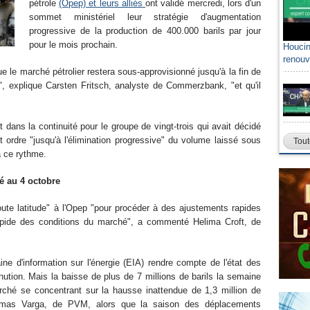
pétrole
(Opep) et leurs alliés
ont validé mercredi, lors d'un
sommet ministériel leur stratégie d'augmentation
progressive de la production de 400.000 barils par jour
pour le mois prochain.
Houcin
renouv
e le marché pétrolier restera sous-approvisionné jusqu'à la fin de
", explique Carsten Fritsch, analyste de Commerzbank, "et qu'il
t dans la continuité pour le groupe de vingt-trois qui avait décidé
 ordre "jusqu'à l'élimination progressive" du volume laissé sous
Tout
à ce rythme.
é au 4 octobre
ute latitude" à l'Opep "pour procéder à des ajustements rapides
rapide des conditions du marché", a commenté Helima Croft, de
ne d'information sur l'énergie (EIA) rendre compte de l'état des
nution. Mais la baisse de plus de 7 millions de barils la semaine
arché se concentrant sur la hausse inattendue de 1,3 million de
Tamas Varga, de PVM, alors que la saison des déplacements