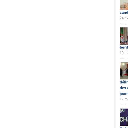
cand
24 av
terri
19 ma
défi
des 
jeun
17 ma