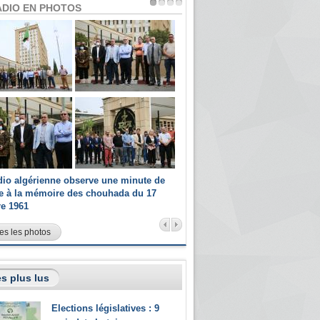
ADIO EN PHOTOS
dio algérienne observe une minute de
Les champions paralympiques 
ce à la mémoire des chouhada du 17
Radio Algérienne et recrutés 
re 1961
sportifs
es les photos
s plus lus
Elections législatives : 9