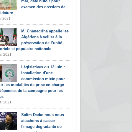
mai, date butoir pour
examen des dossiers de
idature
r 2021 |
M. Chanegriha appelle les
Algériens à veiller à la
préservation de l’unité
toriale et populaire nationale
i 2021 |
Législatives du 12 juin :
installation d'une
commission mixte pour
nir les modalités de prise en charge
dépenses de la campagne pour les
es
i 2021 |
Salim Dada: nous nous
attachons à casser
l'image dégradante de