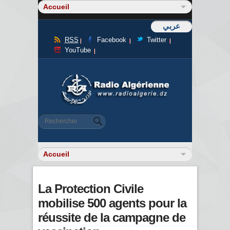
عربي
RSS
Facebook
Twitter
YouTube
Formulaire de recherche
Rechercher
La Protection Civile
mobilise 500 agents pour la
réussite de la campagne de