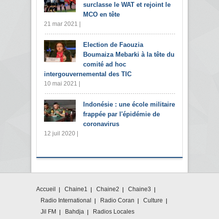
surclasse le WAT et rejoint le
MCO en tête
21 mar 2021 |
Election de Faouzia
Boumaiza Mebarki à la tête du
comité ad hoc
intergouvernemental des TIC
10 mai 2021 |
Indonésie : une école militaire
frappée par l'épidémie de
coronavirus
12 juil 2020 |
Accueil
Chaine1
Chaine2
Chaine3
Radio International
Radio Coran
Culture
Jil FM
Bahdja
Radios Locales