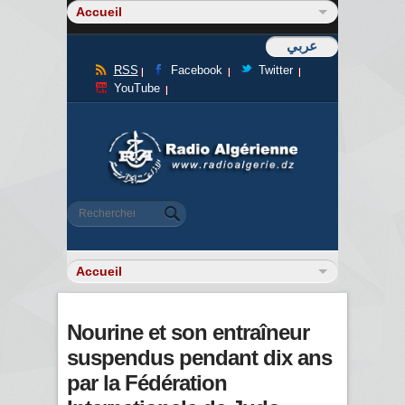
عربي
RSS
Facebook
Twitter
YouTube
Formulaire de recherche
Rechercher
Nourine et son entraîneur
suspendus pendant dix ans
par la Fédération