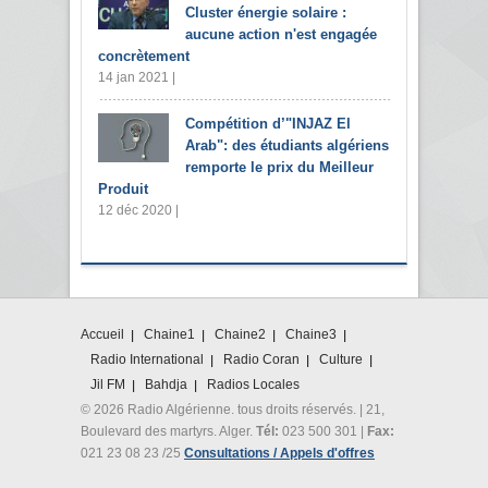
Cluster énergie solaire :
aucune action n'est engagée
concrètement
14 jan 2021 |
Compétition d’"INJAZ El
Arab": des étudiants algériens
remporte le prix du Meilleur
Produit
12 déc 2020 |
Accueil
Chaine1
Chaine2
Chaine3
Radio International
Radio Coran
Culture
Jil FM
Bahdja
Radios Locales
© 2026 Radio Algérienne. tous droits réservés. | 21,
Boulevard des martyrs. Alger.
Tél:
023 500 301 |
Fax:
021 23 08 23 /25
Consultations / Appels d'offres