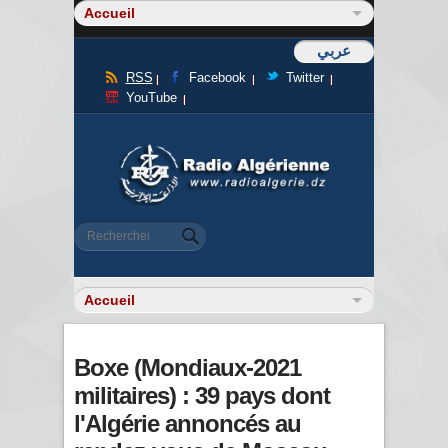
عربي
RSS
Facebook
Twitter
YouTube
Formulaire de recherche
Rechercher
Boxe (Mondiaux-2021
militaires) : 39 pays dont
l'Algérie annoncés au