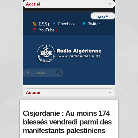
عربي
RSS
Facebook
Twitter
YouTube
Formulaire de recherche
Rechercher
Cisjordanie : Au moins 174
blessés vendredi parmi des
manifestants palestiniens