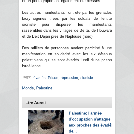
et un photographe ont également été blessés.
Les autres manifestants l'ont été par les grenades
lacrymogènes tirées par les soldats de l'entité
sioniste pour disperser les manifestants
rassemblés dans les villages de Beïta, de Houwara
et de Beit Dajan près de Naplouse (nord).
Des milliers de personnes avaient participé à une
manifestation en solidarité avec les six détenus
palestiniens qui se sont évadés lundi d'une prison
israélienne
Tags:
,
,
,
évadés
Prison
répression
sioniste
Monde
,
Palestine
Lire Aussi
Palestine: l'armée
d'occupation s'attaque
aux proches des évadés
de...