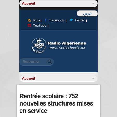
عربي
RSS
Facebook
Twitter
YouTube
Formulaire de recherche
Rechercher
Rentrée scolaire : 752
nouvelles structures mises
en service