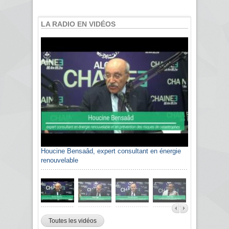
LA RADIO EN VIDÉOS
Houcine Bensaâd, expert consultant en énergie
Sami Agli, président de la Confédération
renouvelable
algérienne du patronat citoyen CAPC
Toutes les vidéos