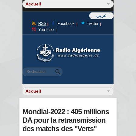
عربي
RSS
Facebook
Twitter
YouTube
Formulaire de recherche
Rechercher
Mondial-2022 : 405 millions
DA pour la retransmission
des matchs des "Verts"