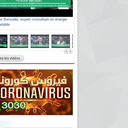
e Bensaâd, expert consultant en énergie
elable
es les vidéos