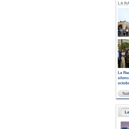
LA R
La Ra
silen
octob
Tout
Le