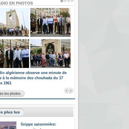
ADIO EN PHOTOS
dio algérienne observe une minute de
Les champions paralympiques 
ce à la mémoire des chouhada du 17
Radio Algérienne et recrutés 
re 1961
sportifs
es les photos
s plus lus
Grippe saisonnière: