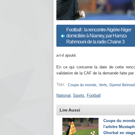
Football : la rencontre Algérie-Niger
domiciliée à Niamey, par Hamza
Rahmouni de la radio Chaine 3
a-t-il ajouté.
En ce qui concerne la date de cette renco
validation de la CAF de la demande faite par 
Tags:
,
,
Coupe du monde
Verts
Djamel Belmad
National
,
Sports
,
Football
Lire Aussi
Coupe du monde
l'arbitre Mustaph
Ghorbal en stag