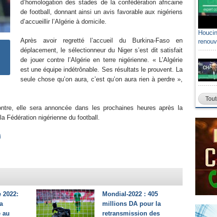
d’homologation des stades de la confédération africaine
de football, donnant ainsi un avis favorable aux nigériens
d’accueillir l’Algérie à domicile.
Houcin
Après avoir regretté l’accueil du Burkina-Faso en
renouv
déplacement, le sélectionneur du Niger s’est dit satisfait
de jouer contre l’Algérie en terre nigérienne. « L’Algérie
est une équipe indétrônable. Ses résultats le prouvent. La
seule chose qu’on aura, c’est qu’on aura rien à perdre »,
Tout
ntre, elle sera annoncée dans les prochaines heures après la
la Fédération nigérienne du football.
i
 2022:
Mondial-2022 : 405
a
millions DA pour la
e au
retransmission des