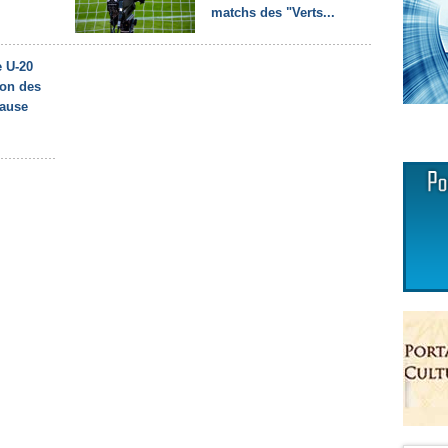
matchs des "Verts...
 U-20
ion des
cause