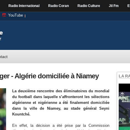
Radio International
Radio Coran
Radio Culture
Jil Fm
E
YouTube
tact
iger - Algérie domiciliée à Niamey
LA R
La deuxième rencontre des éliminatoires du mondial
du football dans laquelle s’affronteront les sélections
algérienne et nigérienne a été finalement domiciliée
dans la ville de Niamey, au stade général Seyni
Kountché.
En effet, la décision a été prise par la Commission