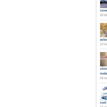
zone
26 dé
actu
14 oc
clin
mala
04 ma
civil