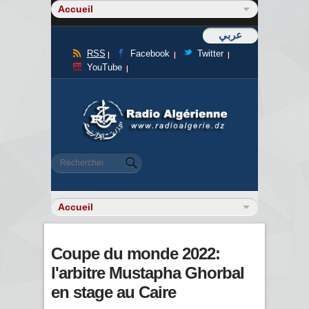
عربي
RSS
Facebook
Twitter
YouTube
Formulaire de recherche
Rechercher
Coupe du monde 2022:
l'arbitre Mustapha Ghorbal
en stage au Caire