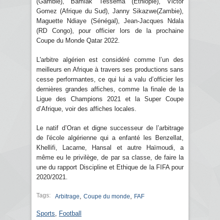
(Gambie), Bamlak Tessema (Ethiopie), Victor
Gomez (Afrique du Sud), Janny Sikazwe(Zambie),
Maguette Ndiaye (Sénégal), Jean-Jacques Ndala
(RD Congo), pour officier lors de la prochaine
Coupe du Monde Qatar 2022.
L'arbitre algérien est considéré comme l’un des
meilleurs en Afrique à travers ses productions sans
cesse performantes, ce qui lui a valu d’officier les
dernières grandes affiches, comme la finale de la
Ligue des Champions 2021 et la Super Coupe
d’Afrique, voir des affiches locales.
Le natif d’Oran et digne successeur de l’arbitrage
de l'école algérienne qui a enfanté les Benzellat,
Khellifi, Lacarne, Hansal et autre Haïmoudi, a
même eu le privilège, de par sa classe, de faire la
une du rapport Discipline et Ethique de la FIFA pour
2020/2021.
Tags:
,
,
Arbitrage
Coupe du monde
FAF
Sports
,
Football