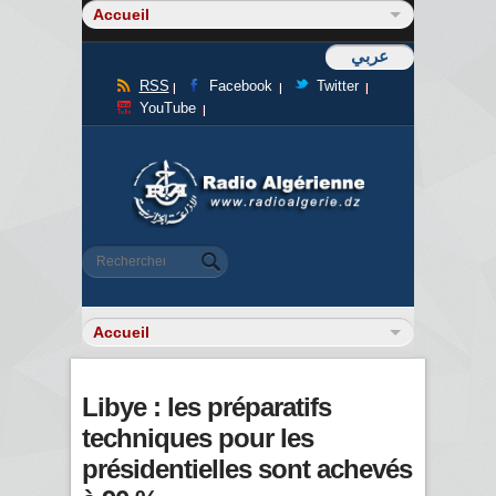
عربي
RSS
Facebook
Twitter
YouTube
Formulaire de recherche
Rechercher
Libye : les préparatifs
techniques pour les
présidentielles sont achevés