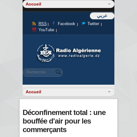
عربي
RSS
Facebook
Twitter
YouTube
Formulaire de recherche
Rechercher
Déconfinement total : une
bouffée d'air pour les
commerçants