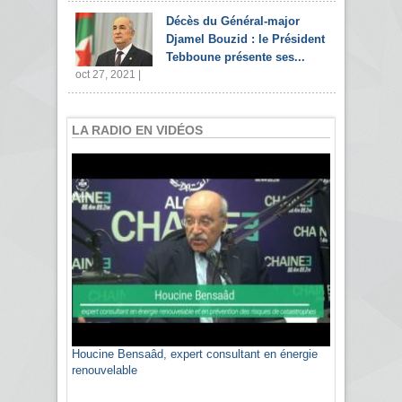
Décès du Général-major
Djamel Bouzid : le Président
Tebboune présente ses...
oct 27, 2021 |
LA RADIO EN VIDÉOS
Houcine Bensaâd, expert consultant en énergie
Sami Agli, président de la Confédération
renouvelable
algérienne du patronat citoyen CAPC