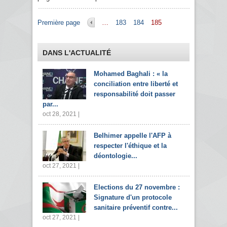
Pages
Première page
…
183
184
185
DANS L'ACTUALITÉ
Mohamed Baghali : « la
conciliation entre liberté et
responsabilité doit passer
par...
oct 28, 2021 |
Belhimer appelle l'AFP à
respecter l'éthique et la
déontologie...
oct 27, 2021 |
Elections du 27 novembre :
Signature d'un protocole
sanitaire préventif contre...
oct 27, 2021 |