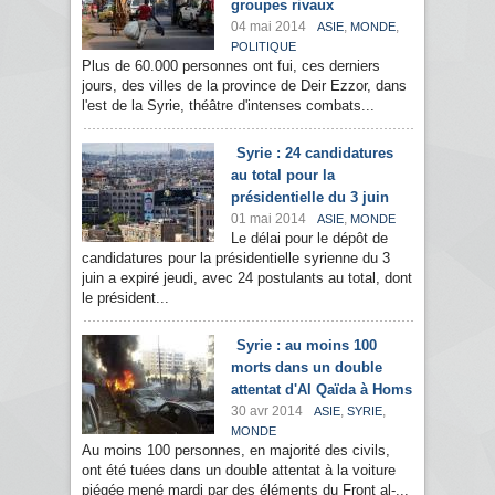
groupes rivaux
04 mai 2014
,
,
ASIE
MONDE
POLITIQUE
Plus de 60.000 personnes ont fui, ces derniers
jours, des villes de la province de Deir Ezzor, dans
l'est de la Syrie, théâtre d'intenses combats...
Syrie : 24 candidatures
au total pour la
présidentielle du 3 juin
01 mai 2014
,
ASIE
MONDE
Le délai pour le dépôt de
candidatures pour la présidentielle syrienne du 3
juin a expiré jeudi, avec 24 postulants au total, dont
le président...
Syrie : au moins 100
morts dans un double
attentat d'Al Qaïda à Homs
30 avr 2014
,
,
ASIE
SYRIE
MONDE
Au moins 100 personnes, en majorité des civils,
ont été tuées dans un double attentat à la voiture
piégée mené mardi par des éléments du Front al-...