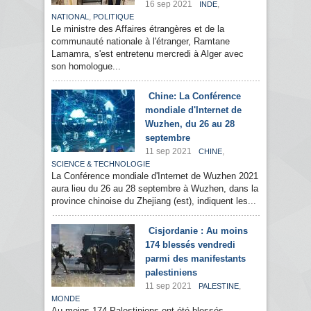
16 sep 2021
,
INDE
,
NATIONAL
POLITIQUE
Le ministre des Affaires étrangères et de la
communauté nationale à l'étranger, Ramtane
Lamamra, s'est entretenu mercredi à Alger avec
son homologue...
Chine: La Conférence
mondiale d'Internet de
Wuzhen, du 26 au 28
septembre
11 sep 2021
,
CHINE
SCIENCE & TECHNOLOGIE
La Conférence mondiale d'Internet de Wuzhen 2021
aura lieu du 26 au 28 septembre à Wuzhen, dans la
province chinoise du Zhejiang (est), indiquent les...
Cisjordanie : Au moins
174 blessés vendredi
parmi des manifestants
palestiniens
11 sep 2021
,
PALESTINE
MONDE
Au moins 174 Palestiniens ont été blessés