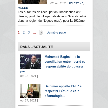
02 sep 2021
,
PALESTINE
MONDE
Les autorités de l'occupation israéliennes ont
démoli, jeudi, le village palestinien d'Araqib, situé
dans la région du Néguev (sud), pour la 192ème...
Pages
1
2
3
…
Dernière page
DANS L'ACTUALITÉ
Mohamed Baghali : « la
conciliation entre liberté et
responsabilité doit passer
par...
oct 28, 2021 |
Belhimer appelle l'AFP à
respecter l'éthique et la
déontologie...
oct 27, 2021 |