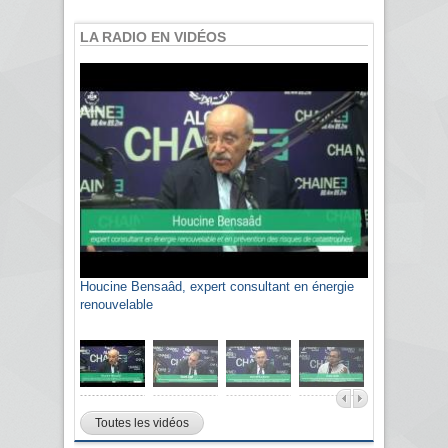
LA RADIO EN VIDÉOS
Houcine Bensaâd, expert consultant en énergie
Sami Agli, président de la Confédération
renouvelable
algérienne du patronat citoyen CAPC
Toutes les vidéos