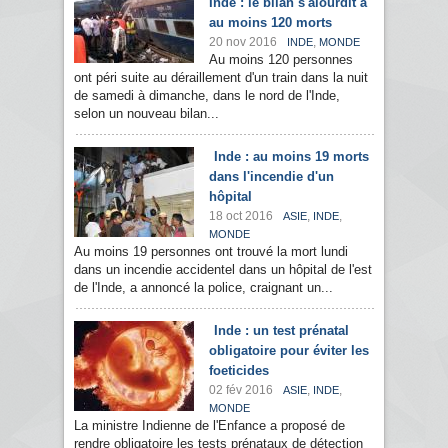
Inde : le bilan s'alourdit à
au moins 120 morts
20 nov 2016
,
INDE
MONDE
Au moins 120 personnes
ont péri suite au déraillement d'un train dans la nuit
de samedi à dimanche, dans le nord de l'Inde,
selon un nouveau bilan...
Inde : au moins 19 morts
dans l'incendie d'un
hôpital
18 oct 2016
,
,
ASIE
INDE
MONDE
Au moins 19 personnes ont trouvé la mort lundi
dans un incendie accidentel dans un hôpital de l'est
de l'Inde, a annoncé la police, craignant un...
Inde : un test prénatal
obligatoire pour éviter les
foeticides
02 fév 2016
,
,
ASIE
INDE
MONDE
La ministre Indienne de l'Enfance a proposé de
rendre obligatoire les tests prénataux de détection