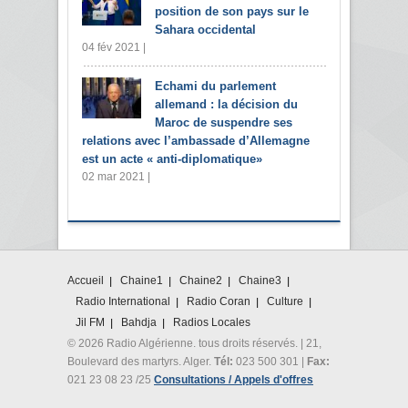
position de son pays sur le
Sahara occidental
04 fév 2021 |
Echami du parlement
allemand : la décision du
Maroc de suspendre ses
relations avec l’ambassade d’Allemagne
est un acte « anti-diplomatique»
02 mar 2021 |
Accueil
Chaine1
Chaine2
Chaine3
Radio International
Radio Coran
Culture
Jil FM
Bahdja
Radios Locales
© 2026 Radio Algérienne. tous droits réservés. | 21,
Boulevard des martyrs. Alger.
Tél:
023 500 301 |
Fax:
021 23 08 23 /25
Consultations / Appels d'offres