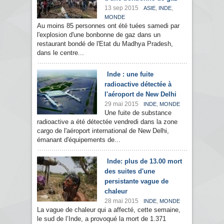
13 sep 2015
,
,
ASIE
INDE
MONDE
Au moins 85 personnes ont été tuées samedi par
l'explosion d'une bonbonne de gaz dans un
restaurant bondé de l'Etat du Madhya Pradesh,
dans le centre...
Inde : une fuite
radioactive détectée à
l'aéroport de New Delhi
29 mai 2015
,
INDE
MONDE
Une fuite de substance
radioactive a été détectée vendredi dans la zone
cargo de l'aéroport international de New Delhi,
émanant d'équipements de...
Inde: plus de 13.00 mort
des suites d'une
persistante vague de
chaleur
28 mai 2015
,
INDE
MONDE
La vague de chaleur qui a affecté, cette semaine,
le sud de l’Inde, a provoqué la mort de 1.371