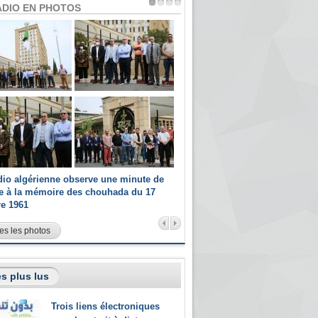
ADIO EN PHOTOS
dio algérienne observe une minute de
Les champions paralympiques 
ce à la mémoire des chouhada du 17
Radio Algérienne et recrutés 
re 1961
sportifs
es les photos
s plus lus
Trois liens électroniques