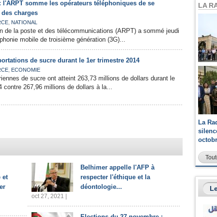
G : l'ARPT somme les opérateurs téléphoniques de se
LA R
 des charges
,
RCE
NATIONAL
ion de la poste et des télécommunications (ARPT) a sommé jeudi
éphonie mobile de troisième génération (3G)...
ortations de sucre durant le 1er trimestre 2014
,
RCE
ECONOMIE
iennes de sucre ont atteint 263,73 millions de dollars durant le
 contre 267,96 millions de dollars à la...
La Ra
silen
octob
Tout
Belhimer appelle l'AFP à
 et
respecter l'éthique et la
er
déontologie...
Le
oct 27, 2021 |
Elections du 27 novembre :