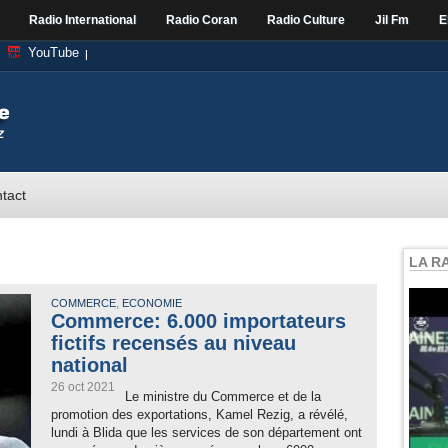
Radio International
Radio Coran
Radio Culture
Jil Fm
E
YouTube
tact
LA R
,
COMMERCE
ECONOMIE
Commerce: 6.000 importateurs
fictifs recensés au niveau
national
26 oct 2021
Le ministre du Commerce et de la
promotion des exportations, Kamel Rezig, a révélé,
lundi à Blida que les services de son département ont