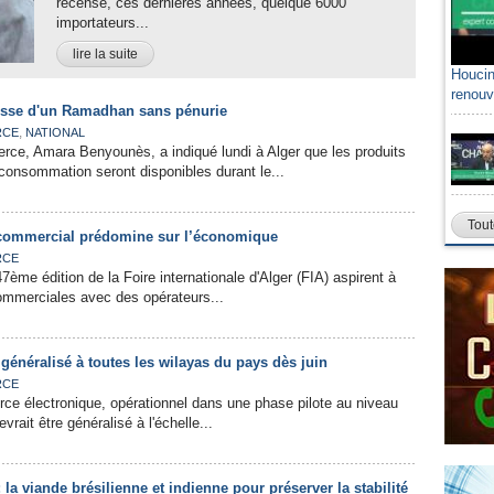
recensé, ces dernières années, quelque 6000
importateurs...
lire la suite
Houcin
renouv
sse d'un Ramadhan sans pénurie
,
RCE
NATIONAL
rce, Amara Benyounès, a indiqué lundi à Alger que les produits
 consommation seront disponibles durant le...
Tout
t commercial prédomine sur l’économique
RCE
47ème édition de la Foire internationale d'Alger (FIA) aspirent à
ommerciales avec des opérateurs...
généralisé à toutes les wilayas du pays dès juin
RCE
ce électronique, opérationnel dans une phase pilote au niveau
evrait être généralisé à l'échelle...
a viande brésilienne et indienne pour préserver la stabilité