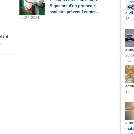
Signature d'un protocole
sanitaire préventif contre...
civil
oct 27, 2021 |
16 ma
ident
.
zone
26 dé
actu
14 oc
clin
mala