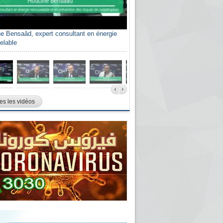
e Bensaâd, expert consultant en énergie
elable
es les vidéos