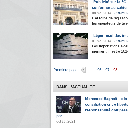
Publicité sur la 3
conformer au cahier
08 mai 2014
COMME
L'Autorité de régulat
les opérateurs de tél
Léger recul des imp
01 mai 2014
COMME
Les importations algér
premier trimestre 2014
Pages
Première page
…
96
97
98
DANS L'ACTUALITÉ
Mohamed Baghali : « la
conciliation entre liberté
responsabilité doit pass
par...
oct 28, 2021 |