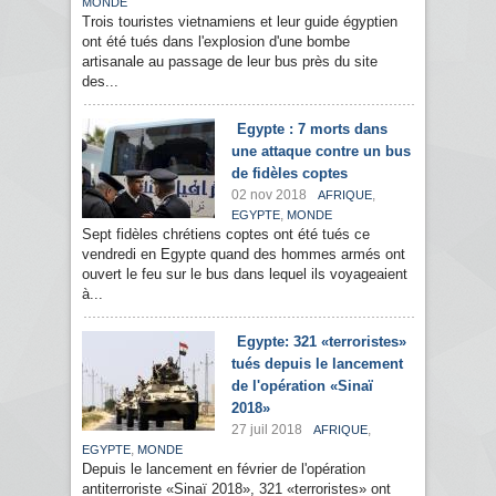
MONDE
Trois touristes vietnamiens et leur guide égyptien
ont été tués dans l'explosion d'une bombe
artisanale au passage de leur bus près du site
des...
Egypte : 7 morts dans
une attaque contre un bus
de fidèles coptes
02 nov 2018
,
AFRIQUE
,
EGYPTE
MONDE
Sept fidèles chrétiens coptes ont été tués ce
vendredi en Egypte quand des hommes armés ont
ouvert le feu sur le bus dans lequel ils voyageaient
à...
Egypte: 321 «terroristes»
tués depuis le lancement
de l'opération «Sinaï
2018»
27 juil 2018
,
AFRIQUE
,
EGYPTE
MONDE
Depuis le lancement en février de l'opération
antiterroriste «Sinaï 2018», 321 «terroristes» ont