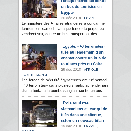
l'attaque terroriste contre
un bus de touristes en
Egypte
30 déc 2018
EGYPTE
Le ministère des Affaires étrangères a condamné
fermement, samedi, l'attaque terroriste perpétrée,
vendredi soir, contre un bus transportant des...
Egypte: «40 terroristes»
tués au lendemain d'un
attentat contre un bus de
touristes près du Caire
29 déc 2018
,
AFRIQUE
,
EGYPTE
MONDE
Les forces de sécurité égyptiennes ont tué samedi
«40 terroristes» dans plusieurs raids, au lendemain
d'un attentat à la bombe sanglant contre un bus...
Trois touristes
vietnamiens et leur guide
tués dans une attaque,
selon un nouveau bilan
29 déc 2018
,
EGYPTE