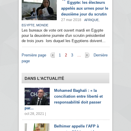
Egypte: les électeurs
appelés aux urnes pour le
deuxième jour du scrutin
27 mar 2018
,
AFRIQUE
,
EGYPTE
MONDE
Les bureaux de vote ont ouvert mardi en Egypte
pour la deuxième journée d'un scrutin présidentiel
de trois jours lors duquel les Egyptiens doivent...
Pages
Première page
1
2
3
…
Dernière
page
DANS L'ACTUALITÉ
Mohamed Baghali : « la
conciliation entre liberté et
responsabilité doit passer
par...
oct 28, 2021 |
Belhimer appelle l'AFP à