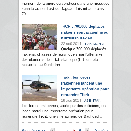
moment de la prière du vendredi dans une mosquée
sunnite au nord-est de Bagdad, faisant au moins
70...
HCR : 700.000 déplacés
irakiens sont accueillis au
Kurdistan irakien
22 aoû 2014
,
IRAK
MONDE
Quelque 700.000 déplacés
irakiens, chassés de leurs foyers par l'offensive
des éléments de l'Etat islamique (EI), ont été
accueillis au Kurdistan...
Irak : les forces
irakiennes lancent une
importante opération pour
reprendre Tikrit
19 aoû 2014
,
ASIE
IRAK
Les forces irakiennes, aidés par des miliciens, ont
lancé mardi une importante opération pour
reprendre Tikrit, une ville au nord de Baghdad...
Pages
Première page
…
4
5
6
Dernière