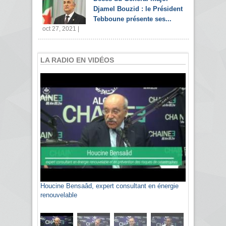
Djamel Bouzid : le Président
Tebboune présente ses...
oct 27, 2021 |
LA RADIO EN VIDÉOS
Houcine Bensaâd, expert consultant en énergie
Sami Agli, président de la Confédération
renouvelable
algérienne du patronat citoyen CAPC