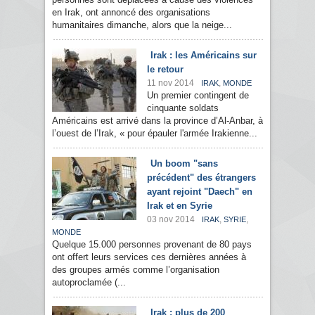
en Irak, ont annoncé des organisations
humanitaires dimanche, alors que la neige...
Irak : les Américains sur
le retour
11 nov 2014
,
IRAK
MONDE
Un premier contingent de
cinquante soldats
Américains est arrivé dans la province d’Al-Anbar, à
l’ouest de l’Irak, « pour épauler l'armée Irakienne...
Un boom "sans
précédent" des étrangers
ayant rejoint "Daech" en
Irak et en Syrie
03 nov 2014
,
,
IRAK
SYRIE
MONDE
Quelque 15.000 personnes provenant de 80 pays
ont offert leurs services ces dernières années à
des groupes armés comme l’organisation
autoproclamée (...
Irak : plus de 200