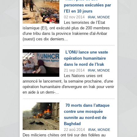
personnes exécutées par
l'EI en 10 jours
02 nov 2014
,
IRAK
MONDE
Les terroristes de l’Etat
islamique (EI), ont exécuté plus de 200 membres
d'une tribu dans la province Irakienne d'al-Anbar
(ouest) ces dix derniers...
L'ONU lance une vaste
opération humanitaire
dans le nord de l'Irak
21 sep 2014
,
IRAK
MONDE
Les Nations unies ont
annoncé le lancement, la semaine prochaine, d'une
opération humanitaire d'envergure en Irak pour venir
en aide à un demi-...
70 morts dans l'attaque
contre une mosquée
sunnite au nord-est de
Baghdad
22 aoû 2014
,
IRAK
MONDE
Des miliciens chiites ont tiré sur des fidèles au