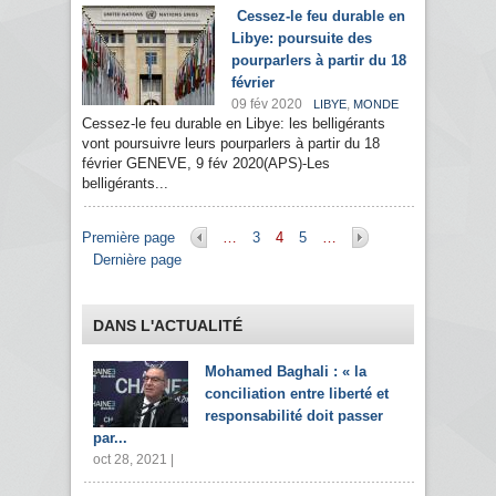
Cessez-le feu durable en
Libye: poursuite des
pourparlers à partir du 18
février
09 fév 2020
,
LIBYE
MONDE
Cessez-le feu durable en Libye: les belligérants
vont poursuivre leurs pourparlers à partir du 18
février GENEVE, 9 fév 2020(APS)-Les
belligérants...
Pages
Première page
…
3
4
5
…
Dernière page
DANS L'ACTUALITÉ
Mohamed Baghali : « la
conciliation entre liberté et
responsabilité doit passer
par...
oct 28, 2021 |