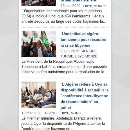
la semaine dernière
15 sep 2020
,
LIBYE
MONDE
L'Organisation internationale pour les migrations
(OIM) a indiqué lundi que 454 immigrants illégaux
ont été secourus au large des côtes libyennes la...
Une initiative algéro-
tunisienne pour résoudre
la crise libyenne
20 juil 2020
,
AFRIQUE
,
,
TUNISIE
LIBYE
MONDE
Le Président de la République, Abdelmadjid
Tebboune a fait état, dimanche soir, d’une possible
initiative algéro-tunisienne pour la résolution de la...
L'Algérie réitère à Oyo sa
disponibilité à accueillir la
"conférence inter-libyenne
de réconciliation" en
juillet
12 mar 2020
,
,
AFRIQUE
LIBYE
MONDE
Le Premier ministre, Abdelaziz Djerad, a réitéré,
jeudi à Oyo, la disponibilité de l'Algérie à abriter la
"conférence inter-libyenne de...