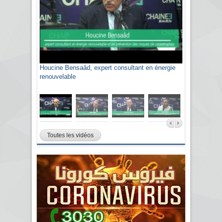
Houcine Bensaâd, expert consultant en énergie
Sami Agli, président de la Confédération
renouvelable
algérienne du patronat citoyen CAPC
Toutes les vidéos