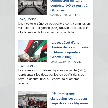
commission militaire
conjointe 5+5 se réunit à
Ghdames
02 nov 2020
,
AFRIQUE
,
LIBYE
MONDE
Une nouvelle série de pourparlers de la commission
militaire mixte libyenne (5+5) s'ouvre lundi, dans la
ville libyenne de Ghdames, en vue de la...
Libye: début d'une
réunion de la commission
militaire conjointe à
Genève (ONU)
19 oct 2020
,
AFRIQUE
,
LIBYE
MONDE
La commission militaire libyenne conjointe (5+5),
représentant les deux parties en conflit dans ce
pays, a débuté lundi à Genève sa quatrième
réunion...
454 immigrants
clandestins secourus au
large des côtes libyennes