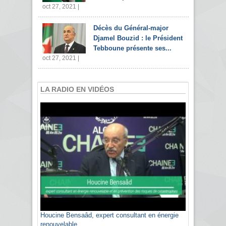
oct 27, 2021 |
Décès du Général-major
Djamel Bouzid : le Président
Tebboune présente ses...
oct 27, 2021 |
LA RADIO EN VIDÉOS
Houcine Bensaâd, expert consultant en énergie
Sami Agli, président de la Confédération
renouvelable
algérienne du patronat citoyen CAPC