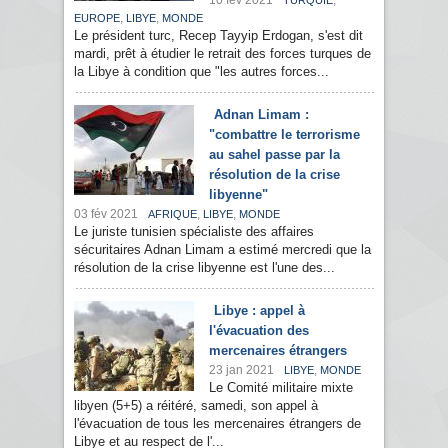
10 fév 2021
,
TURQUIE
,
,
EUROPE
LIBYE
MONDE
Le président turc, Recep Tayyip Erdogan, s'est dit
mardi, prêt à étudier le retrait des forces turques de
la Libye à condition que "les autres forces...
Adnan Limam :
"combattre le terrorisme
au sahel passe par la
résolution de la crise
libyenne"
03 fév 2021
,
,
AFRIQUE
LIBYE
MONDE
Le juriste tunisien spécialiste des affaires
sécuritaires Adnan Limam a estimé mercredi que la
résolution de la crise libyenne est l'une des...
Libye : appel à
l'évacuation des
mercenaires étrangers
23 jan 2021
,
LIBYE
MONDE
Le Comité militaire mixte
libyen (5+5) a réitéré, samedi, son appel à
l'évacuation de tous les mercenaires étrangers de
Libye et au respect de l'...