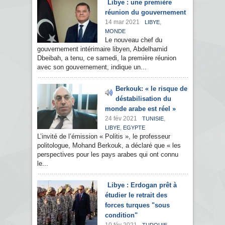
Libye : une première
réunion du gouvernement
14 mar 2021
,
LIBYE
MONDE
Le nouveau chef du
gouvernement intérimaire libyen, Abdelhamid
Dbeibah, a tenu, ce samedi, la première réunion
avec son gouvernement, indique un...
Berkouk: « le risque de
déstabilisation du
monde arabe est réel »
24 fév 2021
,
TUNISIE
,
LIBYE
EGYPTE
L’invité de l’émission « Politis », le professeur
politologue, Mohand Berkouk, a déclaré que « les
perspectives pour les pays arabes qui ont connu
le...
Libye : Erdogan prêt à
étudier le retrait des
forces turques "sous
condition"