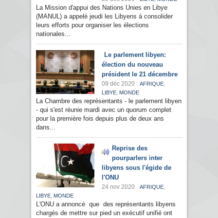
La Mission d'appui des Nations Unies en Libye
(MANUL) a appelé jeudi les Libyens à consolider
leurs efforts pour organiser les élections
nationales...
Le parlement libyen:
élection du nouveau
président le 21 décembre
09 déc 2020
,
AFRIQUE
,
LIBYE
MONDE
La Chambre des représentants - le parlement libyen
- qui s'est réunie mardi avec un quorum complet
pour la première fois depuis plus de deux ans
dans...
Reprise des
pourparlers inter
libyens sous l'égide de
l'ONU
24 nov 2020
,
AFRIQUE
,
LIBYE
MONDE
L'ONU a annoncé que des représentants libyens
chargés de mettre sur pied un exécutif unifié ont