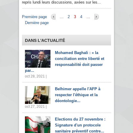
repris lundi leurs discussions, axées sur les...
Pages
Première page
…
2
3
4
…
Dernière page
DANS L'ACTUALITÉ
Mohamed Baghali : « la
conciliation entre liberté et
responsabilité doit passer
par...
oct 28, 2021 |
Belhimer appelle l'AFP à
respecter l'éthique et la
déontologie...
oct 27, 2021 |
Elections du 27 novembre :
Signature d'un protocole
sanitaire préventif contre...