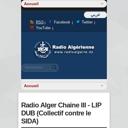
عربي
RSS
Facebook
Twitter
YouTube
Formulaire de recherche
Rechercher
Radio Alger Chaine III - LIP
DUB (Collectif contre le
SIDA)