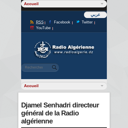
عربي
RSS
Facebook
Twitter
YouTube
Formulaire de recherche
Rechercher
Djamel Senhadri directeur
général de la Radio
algérienne