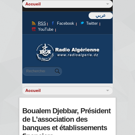
عربي
RSS
Facebook
Twitter
YouTube
Formulaire de recherche
Rechercher
Boualem Djebbar, Président
de L’association des
banques et établissements