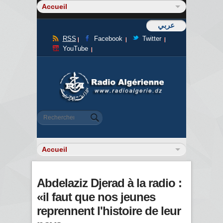
عربي
RSS
Facebook
Twitter
YouTube
Formulaire de recherche
Rechercher
Abdelaziz Djerad à la radio :
«il faut que nos jeunes
reprennent l'histoire de leur