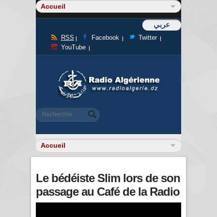
عربي
RSS
Facebook
Twitter
YouTube
Formulaire de recherche
Rechercher
Le bédéiste ‪Slim‬ lors de son
passage au Café de la Radio‬