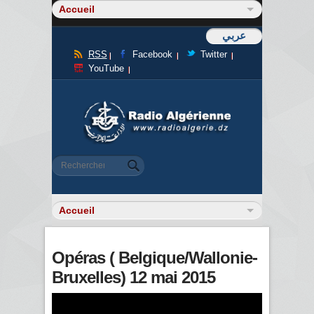
عربي
RSS
Facebook
Twitter
YouTube
Formulaire de recherche
Rechercher
Opéras ( Belgique/Wallonie-
Bruxelles) 12 mai 2015