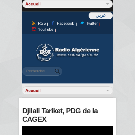
عربي
RSS
Facebook
Twitter
YouTube
Formulaire de recherche
Rechercher
Djilali Tariket, PDG de la
CAGEX