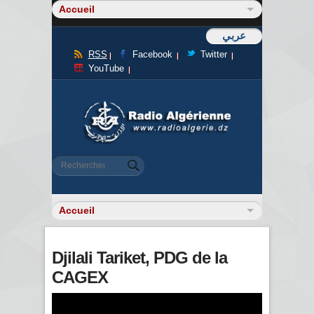
عربي
RSS
Facebook
Twitter
YouTube
Formulaire de recherche
Rechercher
Djilali Tariket, PDG de la
CAGEX