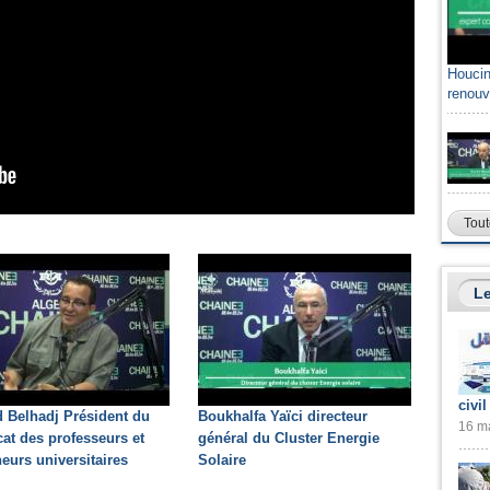
Houcin
renouv
Tout
Le
civil
 Belhadj Président du
Boukhalfa Yaïci directeur
16 ma
at des professeurs et
général du Cluster Energie
eurs universitaires
Solaire