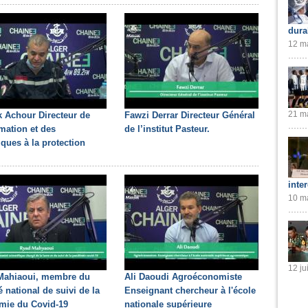
dura
12 ma
21 ma
 Achour Directeur de
Fawzi Derrar Directeur Général
rmation et des
de l’institut Pasteur.
tiques à la protection
inte
10 ma
12 ju
Mahiaoui, membre du
Ali Daoudi Agroéconomiste
 national de suivi de la
Enseignant chercheur à l'école
mie du Covid-19
nationale supérieure