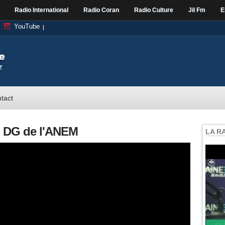
Radio International
Radio Coran
Radio Culture
Jil Fm
E
YouTube
tact
 DG de l'ANEM
LA R