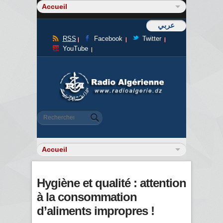
عربي
RSS
Facebook
Twitter
YouTube
Formulaire de recherche
Rechercher
Hygiène et qualité : attention
à la consommation
d’aliments impropres !