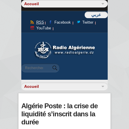
عربي
RSS
Facebook
Twitter
YouTube
Formulaire de recherche
Rechercher
Algérie Poste : la crise de
liquidité s’inscrit dans la
durée