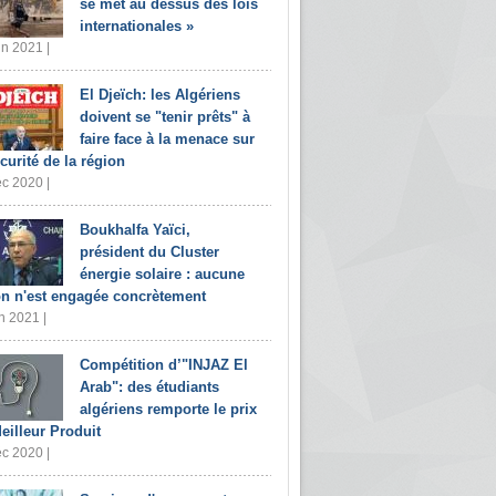
se met au dessus des lois
internationales »
in 2021 |
El Djeïch: les Algériens
doivent se "tenir prêts" à
faire face à la menace sur
écurité de la région
c 2020 |
Boukhalfa Yaïci,
président du Cluster
énergie solaire : aucune
on n'est engagée concrètement
n 2021 |
Compétition d’"INJAZ El
Arab": des étudiants
algériens remporte le prix
eilleur Produit
c 2020 |