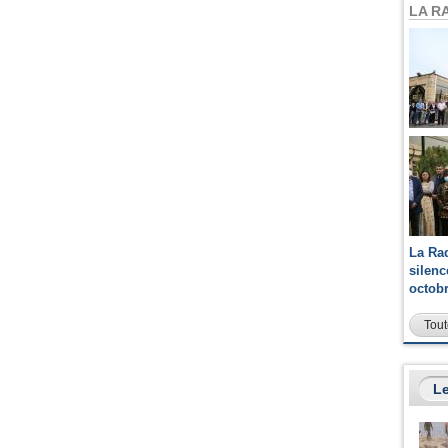
LA R
La Ra
silen
octob
Tout
Le