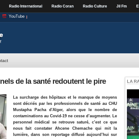
Radio International
Radio Coran
Radio Culture
Jil Fm
E
YouTube
tact
nels de la santé redoutent le pire
LA R
La surcharge des hôpitaux et le manque de moyens
sont décriés par les professionnels de santé au CHU
Mustapha Pacha d'Alger, alors que le nombre de
contaminations au Covid-19 ne cesse d’augmenter. Le
personnel médical se retrouve saturé, c’est ce que
nous fait constater Ahcene Chemache qui mit la
lumière,
dans son reportage diffusé aujourd’hui sur