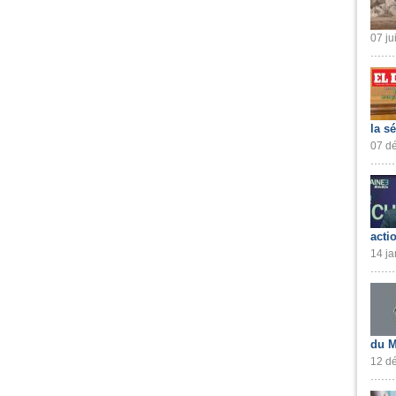
07 ju
la s
07 dé
acti
14 ja
du M
12 dé