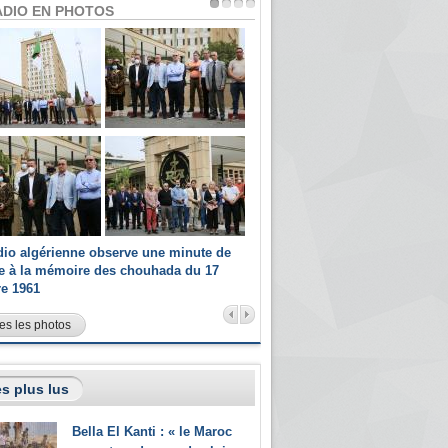
ADIO EN PHOTOS
dio algérienne observe une minute de
Les champions paralympiques 
ce à la mémoire des chouhada du 17
Radio Algérienne et recrutés 
re 1961
sportifs
es les photos
s plus lus
Bella El Kanti : « le Maroc