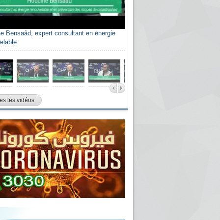
e Bensaâd, expert consultant en énergie
elable
es les vidéos