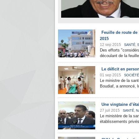
Feuille de route de 
2015
12 sep 2015
,
SANTÉ
Des efforts "considér
découlant de la feuille
Le déficit en pers
01 sep 2015
SOCIÉTÉ
Le ministre de la sant
Boudiaf, a annoncé, l
Une vingtaine d’éta
27 juil 2015
,
SANTÉ
N
Le ministère de la sa
établissements privés