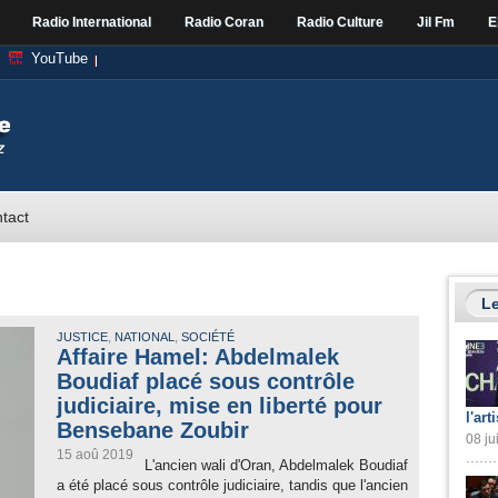
Radio International
Radio Coran
Radio Culture
Jil Fm
E
YouTube
tact
Le
,
,
JUSTICE
NATIONAL
SOCIÉTÉ
Affaire Hamel: Abdelmalek
Boudiaf placé sous contrôle
judiciaire, mise en liberté pour
l'art
Bensebane Zoubir
08 ju
15 aoû 2019
L'ancien wali d'Oran, Abdelmalek Boudiaf
a été placé sous contrôle judiciaire, tandis que l'ancien