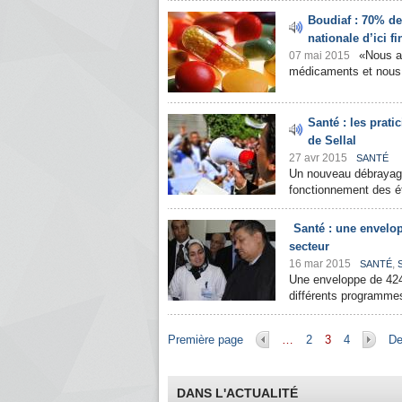
Boudiaf : 70% de
nationale d’ici fi
«Nous a
07 mai 2015
médicaments et nous e
Santé : les prat
de Sellal
27 avr 2015
SANTÉ
Un nouveau débrayage 
fonctionnement des ét
Santé : une envelo
secteur
16 mar 2015
,
SANTÉ
Une enveloppe de 424 
différents programmes
Pages
Première page
…
2
3
4
De
DANS L'ACTUALITÉ