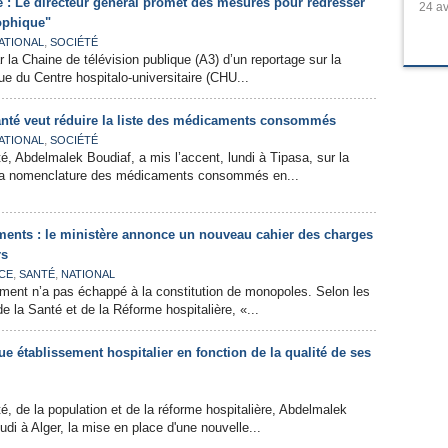
 : Le directeur général promet des mesures pour redresser
24 av
rophique"
,
ATIONAL
SOCIÉTÉ
ar la Chaine de télévision publique (A3) d’un reportage sur la
ue du Centre hospitalo-universitaire (CHU...
santé veut réduire la liste des médicaments consommés
,
ATIONAL
SOCIÉTÉ
é, Abdelmalek Boudiaf, a mis l’accent, lundi à Tipasa, sur la
 la nomenclature des médicaments consommés en...
ents : le ministère annonce un nouveau cahier des charges
rs
,
,
CE
SANTÉ
NATIONAL
ent n’a pas échappé à la constitution de monopoles. Selon les
de la Santé et de la Réforme hospitalière, «...
e établissement hospitalier en fonction de la qualité de ses
é, de la population et de la réforme hospitalière, Abdelmalek
di à Alger, la mise en place d'une nouvelle...