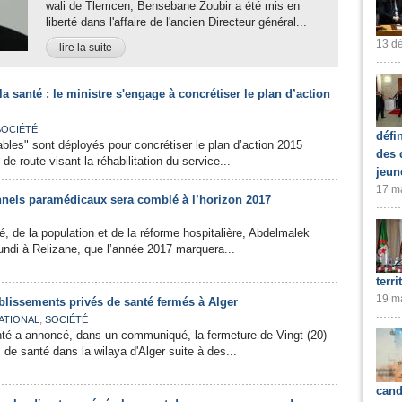
wali de Tlemcen, Bensebane Zoubir a été mis en
liberté dans l'affaire de l'ancien Directeur général...
13 dé
lire la suite
la santé : le ministre s'engage à concrétiser le plan d’action
SOCIÉTÉ
défi
ables" sont déployés pour concrétiser le plan d’action 2015
des 
 de route visant la réhabilitation du service...
jeun
17 ma
onnels paramédicaux sera comblé à l’horizon 2017
é, de la population et de la réforme hospitalière, Abdelmalek
undi à Relizane, que l’année 2017 marquera...
terri
19 ma
blissements privés de santé fermés à Alger
,
ATIONAL
SOCIÉTÉ
nté a annoncé, dans un communiqué, la fermeture de Vingt (20)
 de santé dans la wilaya d'Alger suite à des...
cand