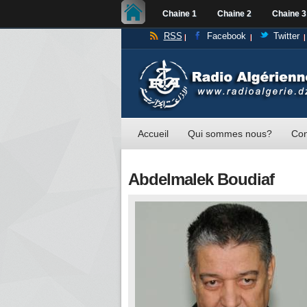
Chaine 1
Chaine 2
Chaine 3
RSS
Facebook
Twitter
Accueil
Qui sommes nous?
Con
Abdelmalek Boudiaf