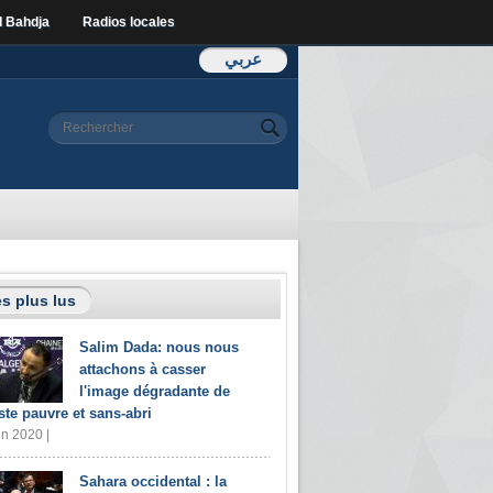
l Bahdja
Radios locales
عربي
Formulaire de
Rechercher
recherche
s plus lus
Salim Dada: nous nous
attachons à casser
l'image dégradante de
iste pauvre et sans-abri
in 2020 |
Sahara occidental : la