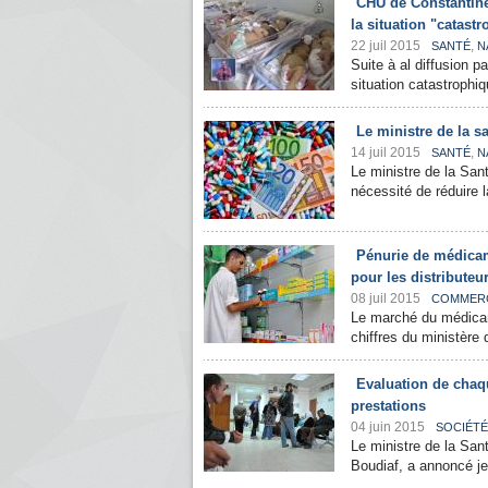
CHU de Constantine
la situation "catast
22 juil 2015
,
SANTÉ
N
Suite à al diffusion p
situation catastrophiq
Le ministre de la 
14 juil 2015
,
SANTÉ
N
Le ministre de la Sant
nécessité de réduire
Pénurie de médicam
pour les distributeu
08 juil 2015
COMMER
Le marché du médicam
chiffres du ministère 
Evaluation de chaqu
prestations
04 juin 2015
SOCIÉTÉ
Le ministre de la Sant
Boudiaf, a annoncé jeu