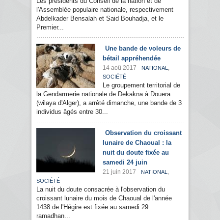
Les présidents du Conseil de la nation et de
l'Assemblée populaire nationale, respectivement
Abdelkader Bensalah et Said Bouhadja, et le
Premier...
Une bande de voleurs de
bétail appréhendée
14 aoû 2017
,
NATIONAL
SOCIÉTÉ
Le groupement territorial de
la Gendarmerie nationale de Dekakna à Douera
(wilaya d'Alger), a arrêté dimanche, une bande de 3
individus âgés entre 30...
Observation du croissant
lunaire de Chaoual : la
nuit du doute fixée au
samedi 24 juin
21 juin 2017
,
NATIONAL
SOCIÉTÉ
La nuit du doute consacrée à l'observation du
croissant lunaire du mois de Chaoual de l'année
1438 de l'Hégire est fixée au samedi 29
ramadhan...