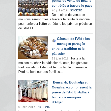
points de vente de bétails
contrôlés à travers le pays
20 juil 2019
SOCIÉTÉ
Des points de vente de
moutons seront fixés à travers le territoire national
pour renforcer l'offre et réduire les prix, en prévision
de l'Aïd El...
Gâteaux de l’Aïd : les
ménages partagés
entre la tradition et le
pâtissier
Faits à la
13 juin 2018
maison ou chez le pâtissier du coin, les gâteaux
traditionnels ont de tout temps fait le charme de
l’Aïd au bonheur des familles...
Bensalah, Bouhadja et
Ouyahia accomplissent la
prière de l'Aid El-Adha à
la grande mosquée
d'Alger
01 sep 2017
NATIONAL