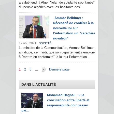
a salué jeudi à Alger "l'élan de solidarité spontanée"
du peuple algérien avec les habitants des...
Ammar Belhimer :
Nécessité de conférer à la
nouvelle loi sur
l'information un "caractère
novateur"
17 aoû 2021
SOCIÉTÉ
Le ministre de la Communication, Ammar Belhimer,
a indiqué, ce mardi, que son département s'emploie
à "mettre en conformité" la loi sur l'information...
Pages
1
2
3
…
Dernière page
DANS L'ACTUALITÉ
Mohamed Baghali : « la
conciliation entre liberté et
responsabilité doit passer
par...