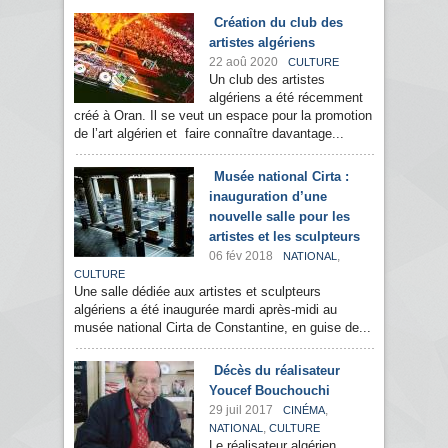
Création du club des
artistes algériens
22 aoû 2020
CULTURE
Un club des artistes
algériens a été récemment
créé à Oran. Il se veut un espace pour la promotion
de l’art algérien et faire connaître davantage...
Musée national Cirta :
inauguration d’une
nouvelle salle pour les
artistes et les sculpteurs
06 fév 2018
,
NATIONAL
CULTURE
Une salle dédiée aux artistes et sculpteurs
algériens a été inaugurée mardi après-midi au
musée national Cirta de Constantine, en guise de...
Décès du réalisateur
Youcef Bouchouchi
29 juil 2017
,
CINÉMA
,
NATIONAL
CULTURE
Le réalisateur algérien