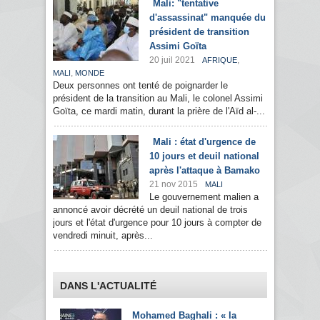
Mali: "tentative
d'assassinat" manquée du
président de transition
Assimi Goïta
20 juil 2021
,
AFRIQUE
,
MALI
MONDE
Deux personnes ont tenté de poignarder le
président de la transition au Mali, le colonel Assimi
Goïta, ce mardi matin, durant la prière de l'Aïd al-...
Mali : état d'urgence de
10 jours et deuil national
après l'attaque à Bamako
21 nov 2015
MALI
Le gouvernement malien a
annoncé avoir décrété un deuil national de trois
jours et l'état d'urgence pour 10 jours à compter de
vendredi minuit, après...
DANS L'ACTUALITÉ
Mohamed Baghali : « la