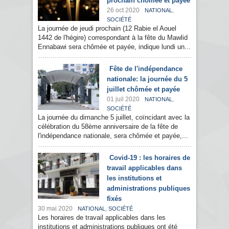
prochain chômée et payée
26 oct 2020
,
NATIONAL
SOCIÉTÉ
La journée de jeudi prochain (12 Rabie el Aouel
1442 de l'hégire) correspondant à la fête du Mawlid
Ennabawi sera chômée et payée, indique lundi un...
Fête de l'indépendance
nationale: la journée du 5
juillet chômée et payée
01 juil 2020
,
NATIONAL
SOCIÉTÉ
La journée du dimanche 5 juillet, coïncidant avec la
célébration du 58ème anniversaire de la fête de
l'indépendance nationale, sera chômée et payée,...
Covid-19 : les horaires de
travail applicables dans
les institutions et
administrations publiques
fixés
30 mai 2020
,
NATIONAL
SOCIÉTÉ
Les horaires de travail applicables dans les
institutions et administrations publiques ont été