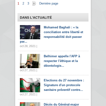
Pages
1
2
3
Dernière page
DANS L'ACTUALITÉ
Mohamed Baghali : « la
conciliation entre liberté et
responsabilité doit passer
par...
oct 28, 2021 |
Belhimer appelle l'AFP à
respecter l'éthique et la
déontologie...
oct 27, 2021 |
Elections du 27 novembre :
Signature d'un protocole
sanitaire préventif contre...
oct 27, 2021 |
Décès du Général-major