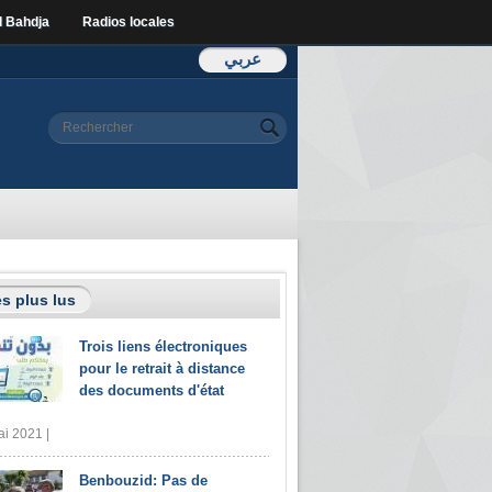
l Bahdja
Radios locales
عربي
Formulaire de
Rechercher
recherche
s plus lus
Trois liens électroniques
pour le retrait à distance
des documents d'état
i 2021 |
Benbouzid: Pas de