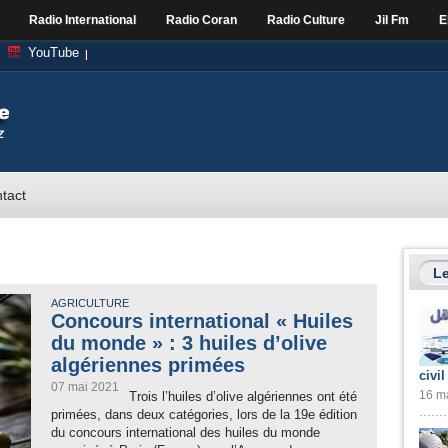
Radio International
Radio Coran
Radio Culture
Jil Fm
E
YouTube
tact
Le
AGRICULTURE
Concours international « Huiles
du monde » : 3 huiles d’olive
algériennes primées
civil
07 mai 2021
16 ma
Trois l’huiles d’olive algériennes ont été
primées, dans deux catégories, lors de la 19e édition
du concours international des huiles du monde