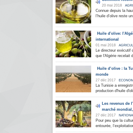
20 mai 2018
AGR
Connue depuis la haut
l’huile d’olive reste u
Huile d'olive: l'Alg
international
01 mai 2018
AGRICU
Le directeur exécutif 
que l'Algérie recelait 
Huile d’olive : la T
monde
27 déc 2017
ECONOM
La Tunisie a enregist
production d'huile d'o
Les revenus de l'
marché mondial, l
27 déc 2017
NATIONA
Pour peu que la cultur
entourée, l’exploitatio