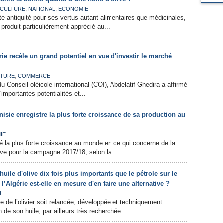
,
,
ICULTURE
NATIONAL
ECONOMIE
e antiquité pour ses vertus autant alimentaires que médicinales,
n produit particulièrement apprécié au...
érie recèle un grand potentiel en vue d'investir le marché
,
LTURE
COMMERCE
du Conseil oléicole international (COI), Abdelatif Ghedira a affirmé
d'importantes potentialités et...
unisie enregistre la plus forte croissance de sa production au
IE
ré la plus forte croissance au monde en ce qui concerne de la
live pour la campagne 2017/18, selon la...
huile d'olive dix fois plus importants que le pétrole sur le
’Algérie est-elle en mesure d'en faire une alternative ?
L
e de l’olivier soit relancée, développée et techniquement
n de son huile, par ailleurs très recherchée...