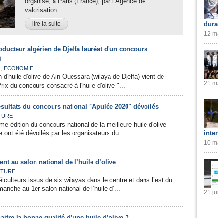
organisé, à Paris (France), par l’Agence de
valorisation...
lire la suite
dura
12 ma
roducteur algérien de Djelfa lauréat d'un concours
i
,
L
ECONOMIE
 d'huile d'olive de Ain Ouessara (wilaya de Djelfa) vient de
21 ma
rix du concours consacré à l'huile d'olive "...
 résultats du concours national "Apulée 2020" dévoilés
TURE
me édition du concours national de la meilleure huile d'olive
e ont été dévoilés par les organisateurs du...
inte
10 ma
ent au salon national de l’huile d’olive
LTURE
iculteurs issus de six wilayas dans le centre et dans l’est du
anche au 1er salon national de l’huile d’...
21 ju
tre la bonne qualité d’une huile d’olive ?