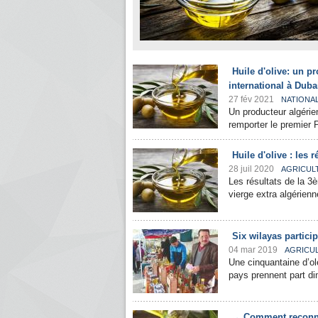
Huile d'olive: un p
international à Duba
27 fév 2021
NATIONA
Un producteur algérien
remporter le premier P
Huile d'olive : les
28 juil 2020
AGRICUL
Les résultats de la 3è
vierge extra algérienn
Six wilayas particip
04 mar 2019
AGRICU
Une cinquantaine d’olé
pays prennent part dim
Comment reconnai