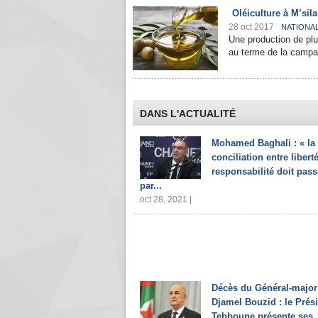
Oléiculture à M’sila
28 oct 2017
NATIONA
Une production de plus
au terme de la campag
DANS L'ACTUALITÉ
Mohamed Baghali : « la
conciliation entre liberté
responsabilité doit pass
par...
oct 28, 2021 |
Décès du Général-major
Djamel Bouzid : le Prés
Tebboune présente ses..