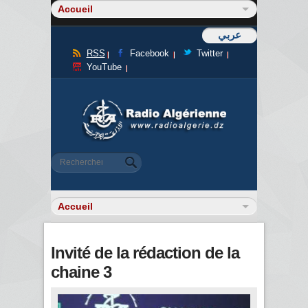
عربي
RSS
Facebook
Twitter
YouTube
Formulaire de recherche
Rechercher
Invité de la rédaction de la
chaine 3