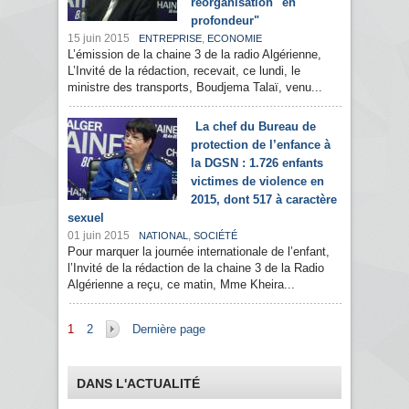
réorganisation "en
profondeur"
15 juin 2015
,
ENTREPRISE
ECONOMIE
L’émission de la chaine 3 de la radio Algérienne,
L’Invité de la rédaction, recevait, ce lundi, le
ministre des transports, Boudjema Talaï, venu...
La chef du Bureau de
protection de l’enfance à
la DGSN : 1.726 enfants
victimes de violence en
2015, dont 517 à caractère
sexuel
01 juin 2015
,
NATIONAL
SOCIÉTÉ
Pour marquer la journée internationale de l’enfant,
l’Invité de la rédaction de la chaine 3 de la Radio
Algérienne a reçu, ce matin, Mme Kheira...
Pages
1
2
Dernière page
DANS L'ACTUALITÉ