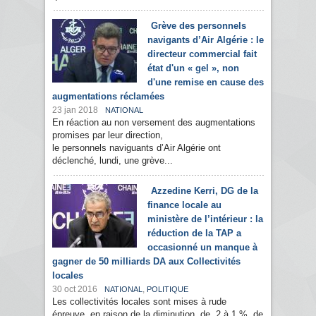
Grève des personnels
navigants d’Air Algérie : le
directeur commercial fait
état d'un « gel », non
d'une remise en cause des
augmentations réclamées
23 jan 2018
NATIONAL
En réaction au non versement des augmentations
promises par leur direction,
le personnels naviguants d’Air Algérie ont
déclenché, lundi, une grève...
Azzedine Kerri, DG de la
finance locale au
ministère de l’intérieur : la
réduction de la TAP a
occasionné un manque à
gagner de 50 milliards DA aux Collectivités
locales
30 oct 2016
,
NATIONAL
POLITIQUE
Les collectivités locales sont mises à rude
épreuve, en raison de la diminution, de 2 à 1 %, de