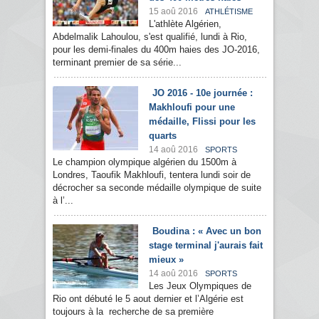
15 aoû 2016
ATHLÉTISME
L'athlète Algérien,
Abdelmalik Lahoulou, s'est qualifié, lundi à Rio,
pour les demi-finales du 400m haies des JO-2016,
terminant premier de sa série...
JO 2016 - 10e journée :
Makhloufi pour une
médaille, Flissi pour les
quarts
14 aoû 2016
SPORTS
Le champion olympique algérien du 1500m à
Londres, Taoufik Makhloufi, tentera lundi soir de
décrocher sa seconde médaille olympique de suite
à l’...
Boudina : « Avec un bon
stage terminal j'aurais fait
mieux »
14 aoû 2016
SPORTS
Les Jeux Olympiques de
Rio ont débuté le 5 aout dernier et l’Algérie est
toujours à la recherche de sa première