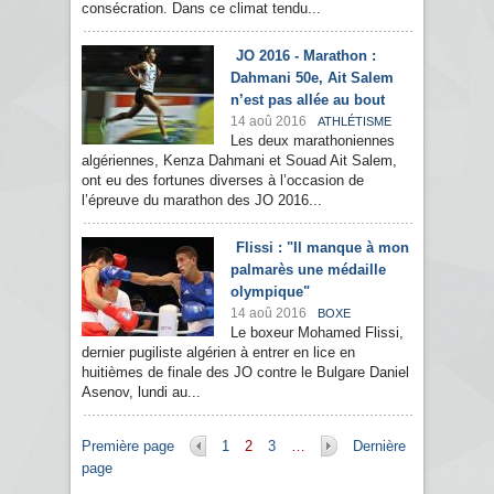
consécration. Dans ce climat tendu...
JO 2016 - Marathon :
Dahmani 50e, Ait Salem
n’est pas allée au bout
14 aoû 2016
ATHLÉTISME
Les deux marathoniennes
algériennes, Kenza Dahmani et Souad Ait Salem,
ont eu des fortunes diverses à l’occasion de
l’épreuve du marathon des JO 2016...
Flissi : "Il manque à mon
palmarès une médaille
olympique"
14 aoû 2016
BOXE
Le boxeur Mohamed Flissi,
dernier pugiliste algérien à entrer en lice en
huitièmes de finale des JO contre le Bulgare Daniel
Asenov, lundi au...
Pages
Première page
1
2
3
…
Dernière
page