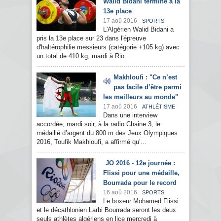
Walid Bidani termine à la
13e place
17 aoû 2016
SPORTS
L'Algérien Walid Bidani a
pris la 13e place sur 23 dans l'épreuve
d'haltérophilie messieurs (catégorie +105 kg) avec
un total de 410 kg, mardi à Rio...
Makhloufi : "Ce n’est
pas facile d’être parmi
les meilleurs au monde"
17 aoû 2016
ATHLÉTISME
Dans une interview
accordée, mardi soir, à la radio Chaine 3, le
médaillé d’argent du 800 m des Jeux Olympiques
2016, Toufik Makhloufi, a affirmé qu’...
JO 2016 - 12e journée :
Flissi pour une médaille,
Bourrada pour le record
16 aoû 2016
SPORTS
Le boxeur Mohamed Flissi
et le décathlonien Larbi Bourrada seront les deux
seuls athlètes algériens en lice mercredi à