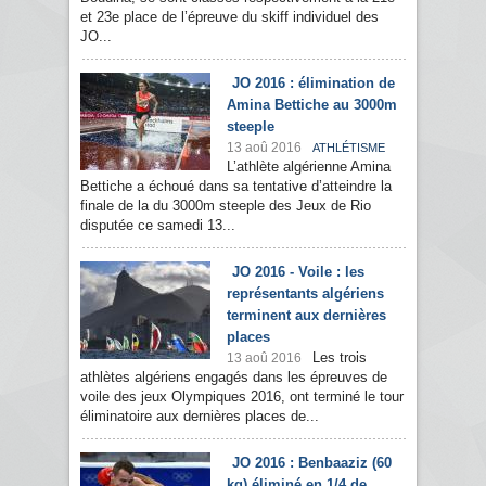
et 23e place de l’épreuve du skiff individuel des
JO...
JO 2016 : élimination de
Amina Bettiche au 3000m
steeple
13 aoû 2016
ATHLÉTISME
L’athlète algérienne Amina
Bettiche a échoué dans sa tentative d’atteindre la
finale de la du 3000m steeple des Jeux de Rio
disputée ce samedi 13...
JO 2016 - Voile : les
représentants algériens
terminent aux dernières
places
Les trois
13 aoû 2016
athlètes algériens engagés dans les épreuves de
voile des jeux Olympiques 2016, ont terminé le tour
éliminatoire aux dernières places de...
JO 2016 : Benbaaziz (60
kg) éliminé en 1/4 de