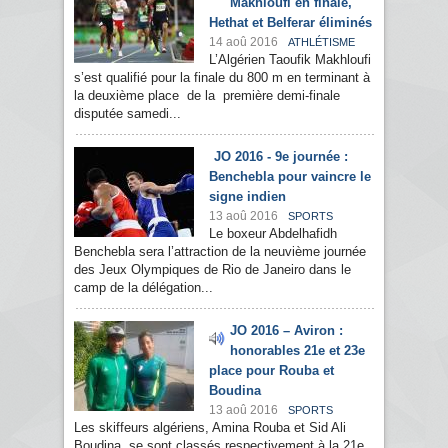
Makhloufi en finale,
Hethat et Belferar éliminés
14 aoû 2016
ATHLÉTISME
L’Algérien Taoufik Makhloufi
s’est qualifié pour la finale du 800 m en terminant à
la deuxième place de la première demi-finale
disputée samedi...
JO 2016 - 9e journée :
Benchebla pour vaincre le
signe indien
13 aoû 2016
SPORTS
Le boxeur Abdelhafidh
Benchebla sera l’attraction de la neuvième journée
des Jeux Olympiques de Rio de Janeiro dans le
camp de la délégation...
JO 2016 – Aviron :
honorables 21e et 23e
place pour Rouba et
Boudina
13 aoû 2016
SPORTS
Les skiffeurs algériens, Amina Rouba et Sid Ali
Boudina, se sont classés respectivement à la 21e