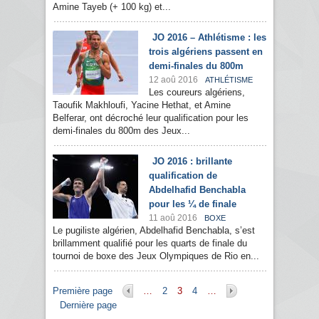
Amine Tayeb (+ 100 kg) et...
JO 2016 – Athlétisme : les
trois algériens passent en
demi-finales du 800m
12 aoû 2016
ATHLÉTISME
Les coureurs algériens,
Taoufik Makhloufi, Yacine Hethat, et Amine
Belferar, ont décroché leur qualification pour les
demi-finales du 800m des Jeux...
JO 2016 : brillante
qualification de
Abdelhafid Benchabla
pour les ¼ de finale
11 aoû 2016
BOXE
Le pugiliste algérien, Abdelhafid Benchabla, s’est
brillamment qualifié pour les quarts de finale du
tournoi de boxe des Jeux Olympiques de Rio en...
Pages
Première page
…
2
3
4
…
Dernière page