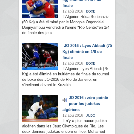
finale
12 aoû 2016
BOXE
L'Algérien Réda Benbaaziz
(60 Kg) a été éliminé par le Mongole Otgondalai
Dorjnyambuu vendredi à l'arène "Rio Centro"en 1/4
de finale des jeux...
JO 2016 : Lyes Abbadi (75
Kg) éliminé en 1/8 de
finale
12 aoû 2016
BOXE
L'Algérien Lyes Abbadi (75
Kg) a été éliminé en huitièmes de finale du tournoi
de boxe des JO-2016 de Rio de Janeiro, en
s'inclinant devant le Kazakh...
JO 2016 : zéro pointé
pour les judokas
algériens
12 aoû 2016
JUDO
Il n’y a plus aucun judoka
algérien dans les Jeux Olympiques de Rio. Les
deux derniers judokas encore en lice, Mohamed