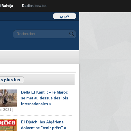
l Bahdja
Radios locales
عربي
Formulaire de
Rechercher
recherche
s plus lus
Bella El Kanti : « le Maroc
se met au dessus des lois
internationales »
in 2021 |
El Djeïch: les Algériens
doivent se "tenir prêts" à