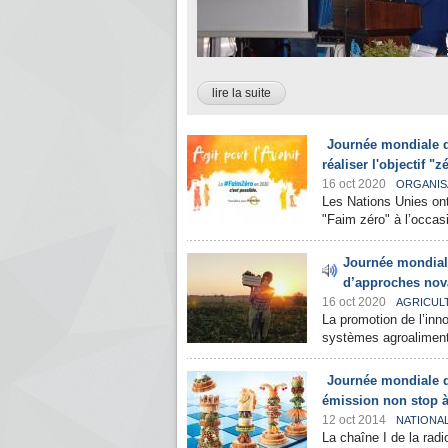
lire la suite
Journée mondiale de
réaliser l'objectif "z
16 oct 2020
ORGANIS
Les Nations Unies ont 
"Faim zéro" à l’occasi
Journée mondiale
d’approches novat
16 oct 2020
AGRICUL
La promotion de l’inn
systèmes agroalimentai
Journée mondiale de
émission non stop à
12 oct 2014
NATIONA
La chaîne I de la radi