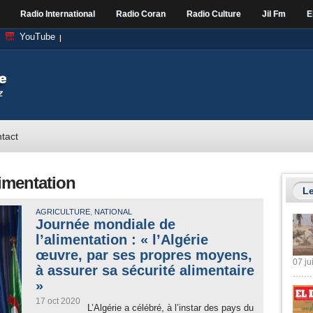
Radio International
Radio Coran
Radio Culture
Jil Fm
E
YouTube
tact
imentation
Le
,
AGRICULTURE
NATIONAL
Journée mondiale de
l’alimentation : « l’Algérie
œuvre, par ses propres moyens,
07 ju
à assurer sa sécurité alimentaire
»
17 oct 2020
L’Algérie a célébré, à l’instar des pays du