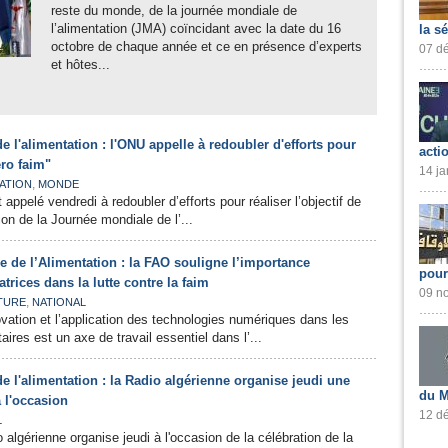
reste du monde, de la journée mondiale de
l’alimentation (JMA) coïncidant avec la date du 16
la s
octobre de chaque année et ce en présence d’experts
07 dé
et hôtes...
 l'alimentation : l'ONU appelle à redoubler d'efforts pour
acti
éro faim"
14 ja
,
ATION
MONDE
appelé vendredi à redoubler d’efforts pour réaliser l’objectif de
on de la Journée mondiale de l’...
 de l’Alimentation : la FAO souligne l’importance
pour
rices dans la lutte contre la faim
09 no
,
TURE
NATIONAL
ovation et l’application des technologies numériques dans les
res est un axe de travail essentiel dans l’...
 l'alimentation : la Radio algérienne organise jeudi une
du M
 l'occasion
12 dé
L
o algérienne organise jeudi à l'occasion de la célébration de la