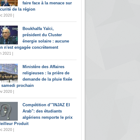
faire face à la menace sur
écurité de la région
c 2020 |
Boukhalfa Yaïci,
président du Cluster
énergie solaire : aucune
on n'est engagée concrètement
n 2021 |
Ministère des Affaires
religieuses : la prière de
demande de la pluie fixée
 samedi prochain
v 2020 |
Compétition d’"INJAZ El
Arab": des étudiants
algériens remporte le prix
eilleur Produit
c 2020 |