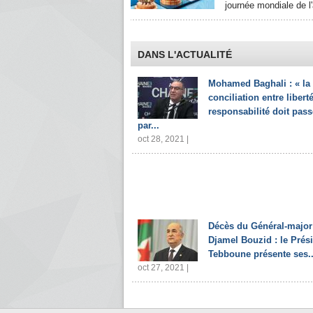
journée mondiale de l
DANS L'ACTUALITÉ
Mohamed Baghali : « la
conciliation entre liberté
responsabilité doit pass
par...
oct 28, 2021 |
Décès du Général-major
Djamel Bouzid : le Prés
Tebboune présente ses..
oct 27, 2021 |